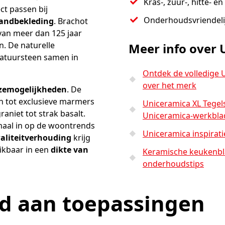
Kras-, zuur-, hitte- e
ct passen bij
Onderhoudsvriendeli
andbekleding
. Brachot
van meer dan 125 jaar
n. De naturelle
Meer info over 
natuursteen samen in
Ontdek de volledige U
over het merk
uzemogelijkheden
. De
n tot exclusieve marmers
Uniceramica XL Tegels
raniet tot strak basalt.
Uniceramica-werkbla
maal in op de woontrends
Uniceramica inspirati
waliteitverhouding
krijg
ikbaar in een
dikte van
Keramische keukenbl
onderhoudstips
id aan toepassingen