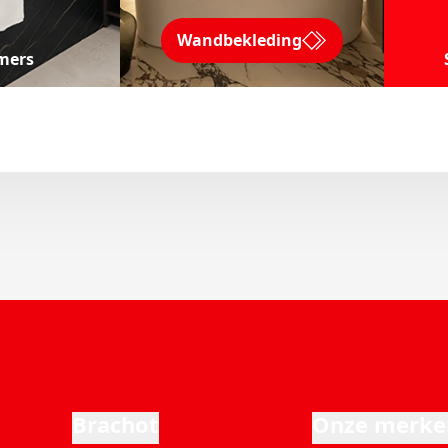
Wandbekleding
mers
Brachot
Onze merke