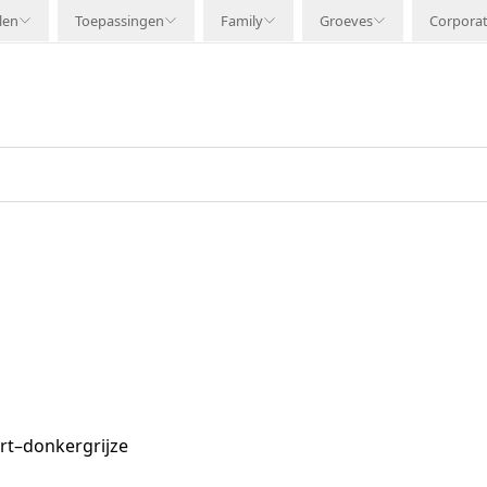
len
Toepassingen
Family
Groeves
Corpora
rt–donkergrijze