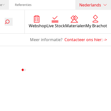
Nederlands
te
Referenties
Webshop
Live Stock
Materialen
My Brachot
Meer informatie?
Contacteer ons hier:
->