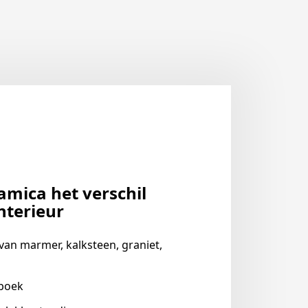
mica het verschil
nterieur
van marmer, kalksteen, graniet,
 boek