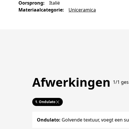
Oorsprong
:
Italië
Materiaalcategorie
:
Uniceramica
Afwerkingen
1/1 ges
1.
Ondulato
Ondulato
:
Golvende textuur, voegt een su