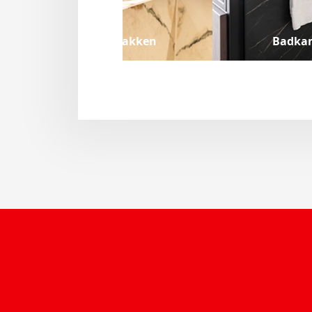
Spoelbakken
Badka