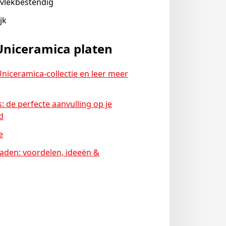
n vlekbestendig
jk
Uniceramica platen
niceramica-collectie en leer meer
: de perfecte aanvulling op je
d
e
aden: voordelen, ideeën &