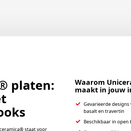
® platen:
Waarom Unicera
maakt in jouw i
t
Gevarieerde designs 
looks
basalt en travertin
Beschikbaar in open
ceramica® staat voor