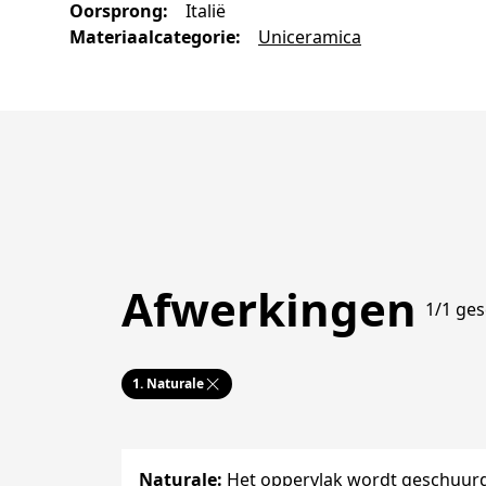
Oorsprong
:
Italië
Materiaalcategorie
:
Uniceramica
Afwerkingen
1/1 ges
1.
Naturale
Naturale
:
Het oppervlak wordt geschuurd 