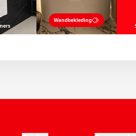
Wandbekleding
mers