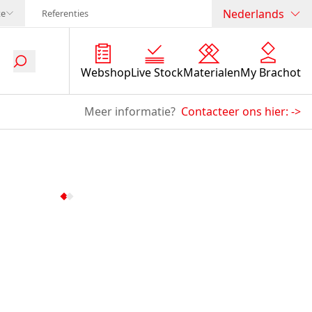
Nederlands
te
Referenties
Webshop
Live Stock
Materialen
My Brachot
Meer informatie?
Contacteer ons hier:
->