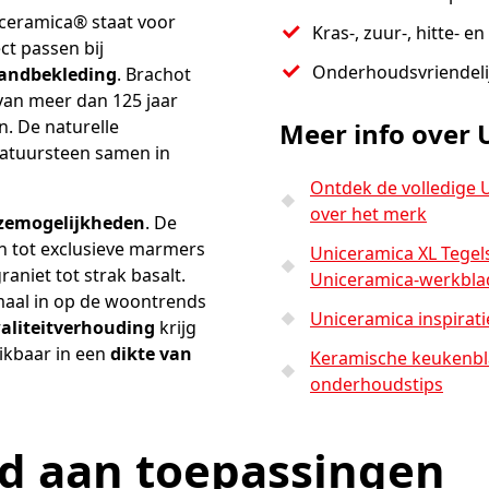
ceramica® staat voor
Kras-, zuur-, hitte- e
ct passen bij
Onderhoudsvriendeli
andbekleding
. Brachot
van meer dan 125 jaar
n. De naturelle
Meer info over 
natuursteen samen in
Ontdek de volledige U
over het merk
uzemogelijkheden
. De
n tot exclusieve marmers
Uniceramica XL Tegels
raniet tot strak basalt.
Uniceramica-werkbla
maal in op de woontrends
Uniceramica inspirati
waliteitverhouding
krijg
ikbaar in een
dikte van
Keramische keukenbl
onderhoudstips
id aan toepassingen