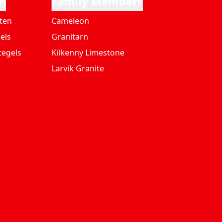
n
Family Members
ten
Cameleon
els
Granitarn
tegels
Kilkenny Limestone
Larvik Granite