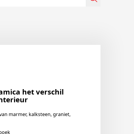
mica het verschil
nterieur
van marmer, kalksteen, graniet,
 boek