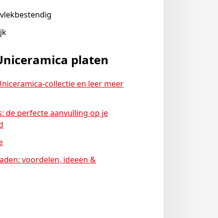
n vlekbestendig
jk
Uniceramica platen
niceramica-collectie en leer meer
: de perfecte aanvulling op je
d
e
aden: voordelen, ideeën &