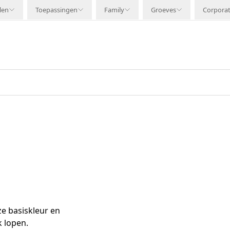
len
Toepassingen
Family
Groeves
Corpora
ze basiskleur en
k lopen.