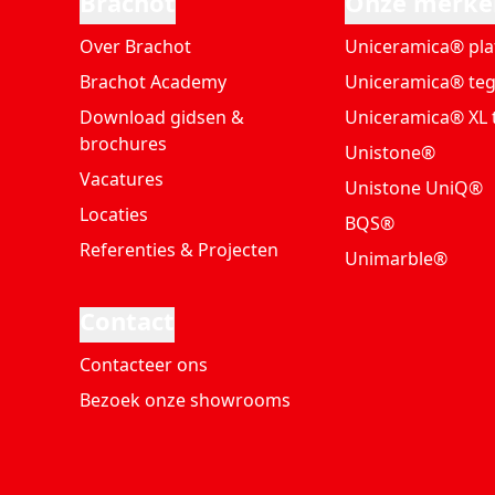
Brachot
Onze merke
Over Brachot
Uniceramica® pla
Brachot Academy
Uniceramica® teg
Download gidsen &
Uniceramica® XL 
brochures
Unistone®
Vacatures
Unistone UniQ®
Locaties
BQS®
Referenties & Projecten
Unimarble®
Contact
Contacteer ons
Bezoek onze showrooms