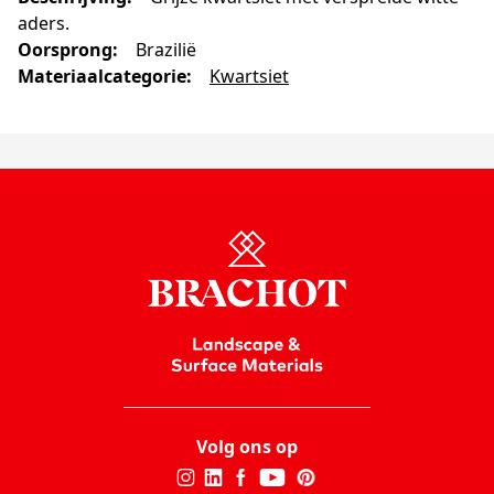
aders.
Oorsprong
:
Brazilië
Materiaalcategorie
:
Kwartsiet
Volg ons op