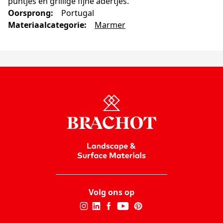
puntjes en grillige fijne adertjes.
Oorsprong
:
Portugal
Materiaalcategorie
:
Marmer
Volg ons op