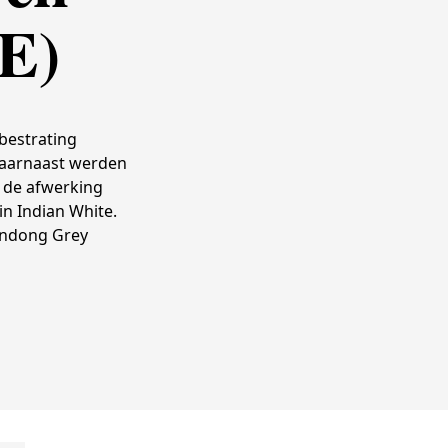
BE)
 bestrating
Daarnaast werden
n de afwerking
n Indian White.
handong Grey