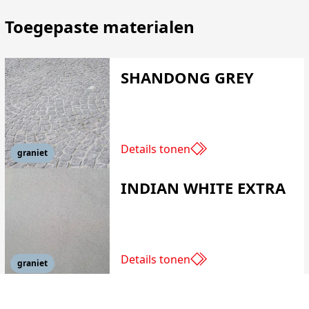
Toegepaste materialen
SHANDONG GREY
Details tonen
graniet
INDIAN WHITE EXTRA
Details tonen
graniet
KILKENNY LIMESTONE