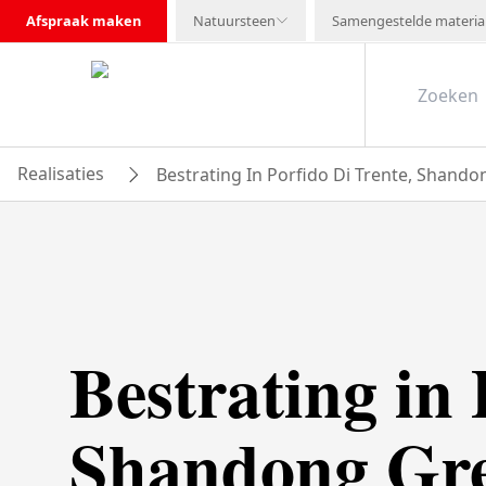
Afspraak maken
Natuursteen
Samengestelde materia
Realisaties
Bestrating In Porfido Di Trente, Shandon
Bestrating in 
Shandong Gre