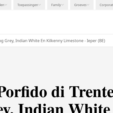
len
Toepassingen
Family
Groeves
Corpora
g Grey, Indian White En Kilkenny Limestone - Ieper (BE)
Porfido di Trente
y, Indian White