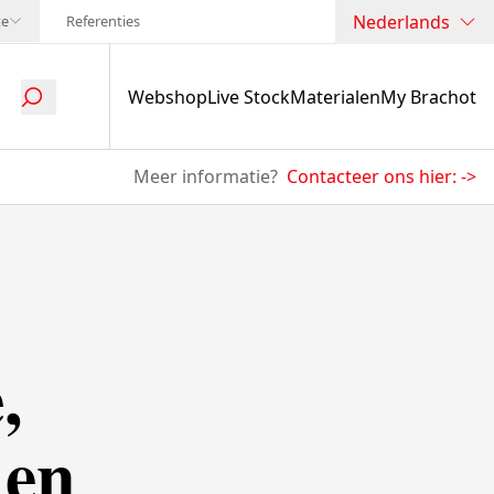
Nederlands
te
Referenties
Webshop
Live Stock
Materialen
My Brachot
Meer informatie?
Contacteer ons hier:
->
,
 en