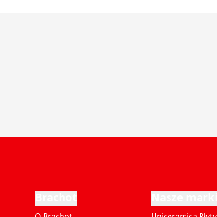
Brachot
Nasze mark
O Brachot
Uniceramica Płyty