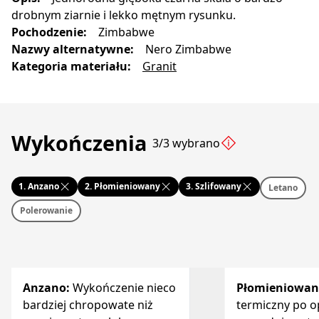
drobnym ziarnie i lekko mętnym rysunku.
Pochodzenie
:
Zimbabwe
Nazwy alternatywne
:
Nero Zimbabwe
Kategoria materiału
:
Granit
Wykończenia
3/3 wybrano
1.
Anzano
2.
Płomieniowany
3.
Szlifowany
Letano
Polerowanie
Anzano
:
Wykończenie nieco
Płomieniowan
bardziej chropowate niż
termiczny po o