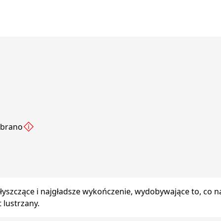
ybrano
yszczące i najgładsze wykończenie, wydobywające to, co na
 lustrzany.