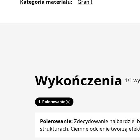
Kategoria materiału
:
Granit
Wykończenia
1/1 w
1.
Polerowanie
Polerowanie
:
Zdecydowanie najbardziej bł
strukturach. Ciemne odcienie tworzą efekt