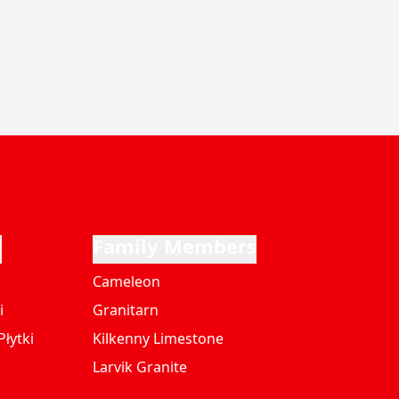
i
Family Members
Cameleon
i
Granitarn
łytki
Kilkenny Limestone
Larvik Granite