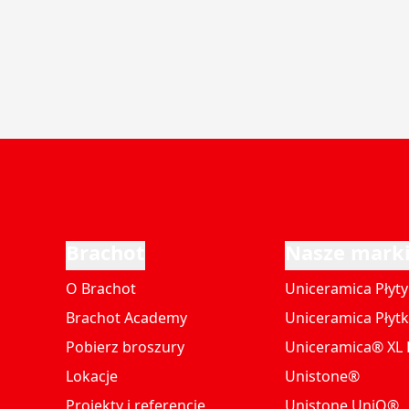
Brachot
Nasze mark
O Brachot
Uniceramica Płyty
Brachot Academy
Uniceramica Płytk
Pobierz broszury
Uniceramica® XL P
Lokacje
Unistone®
Projekty i referencje
Unistone UniQ®