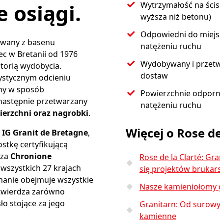
 osiągi.
Wytrzymałość na ścis
wyższa niż betonu)
Odpowiedni do miejs
bywany z basenu
natężeniu ruchu
c w Bretanii od 1976
Wydobywany i przetwa
storią wydobycia.
dostaw
ystycznym odcieniu
ny w sposób
Powierzchnie odporne
następnie przetwarzany
natężeniu ruchu
wierzchni oraz nagrobki
.
Więcej o Rose de
t IG Granit de Bretagne
,
stkę certyfikującą
 za
Chronione
Rose de la Clarté: Gr
wszystkich 27 krajach
się projektów brukar
znanie obejmuje wszystkie
Nasze kamieniołomy gr
otwierdza zarówno
ło stojące za jego
Granitarn: Od surow
kamienne