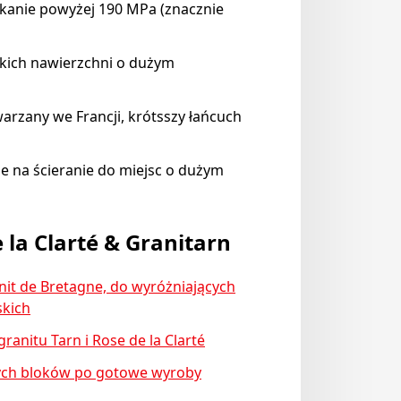
kanie powyżej 190 MPa (znacznie
kich nawierzchni o dużym
rzany we Francji, krótsszy łańcuch
 na ścieranie do miejsc o dużym
 la Clarté & Granitarn
anit de Bretagne, do wyróżniających
skich
anitu Tarn i Rose de la Clarté
ych bloków po gotowe wyroby