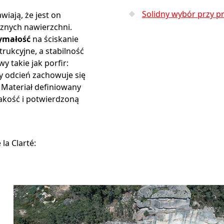
Solidny wybór przy p
wiają, że jest on
znych nawierzchni.
ymałość
na ściskanie
rukcyjne, a stabilność
y takie jak porfir:
 odcień zachowuje się
 Materiał definiowany
akość i potwierdzoną
la Clarté: