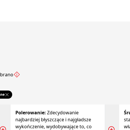
ybrano
ane
Polerowanie
:
Zdecydowanie
Śr
najbardziej błyszczące i najgładsze
st
wykończenie, wydobywające to, co
wł