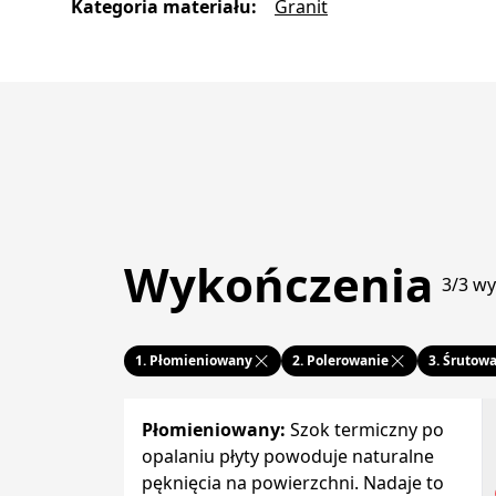
Kategoria materiału
:
Granit
Wykończenia
3/3 w
1.
Płomieniowany
2.
Polerowanie
3.
Śrutow
Płomieniowany
:
Szok termiczny po
opalaniu płyty powoduje naturalne
pęknięcia na powierzchni. Nadaje to