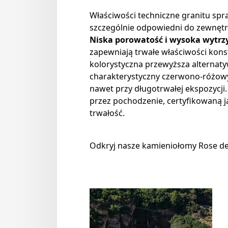
Właściwości techniczne granitu spra
szczególnie odpowiedni do zewnętr
Niska porowatość i wysoka wytrz
zapewniają trwałe właściwości konst
kolorystyczna przewyższa alternatyw
charakterystyczny czerwono-różowy
nawet przy długotrwałej ekspozycji.
przez pochodzenie, certyfikowaną j
trwałość.
Odkryj nasze kamieniołomy Rose de 