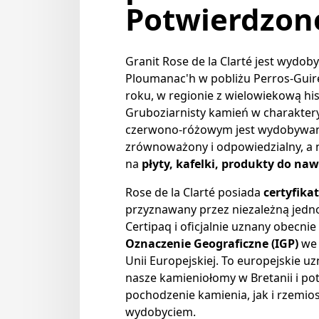
Potwierdzone
Granit Rose de la Clarté jest wydo
Ploumanac'h w pobliżu Perros-Guire
roku, w regionie z wielowiekową hi
Gruboziarnisty kamień w charakter
czerwono-różowym jest wydobywa
zrównoważony i odpowiedzialny, a 
na
płyty, kafelki, produkty do na
Rose de la Clarté posiada
certyfika
przyznawany przez niezależną jedno
Certipaq i oficjalnie uznany obecnie
Oznaczenie Geograficzne (IGP)
we 
Unii Europejskiej. To europejskie u
nasze kamieniołomy w Bretanii i p
pochodzenie kamienia, jak i rzemios
wydobyciem.