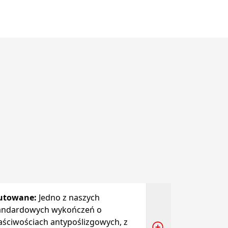
utowane
:
Jedno z naszych
andardowych wykończeń o
aściwościach antypoślizgowych, z