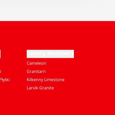
i
Family Members
Cameleon
i
Granitarn
łytki
Kilkenny Limestone
Larvik Granite