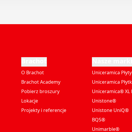
Brachot
Nasze mark
O Brachot
Uniceramica Płyty
Brachot Academy
Uniceramica Płytk
Pobierz broszury
Uniceramica® XL P
Lokacje
Unistone®
Projekty i referencje
Unistone UniQ®
BQS®
Unimarble®