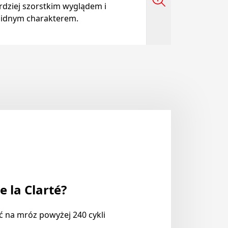
rdziej szorstkim wyglądem i
lidnym charakterem.
 la Clarté?
 na mróz powyżej 240 cykli