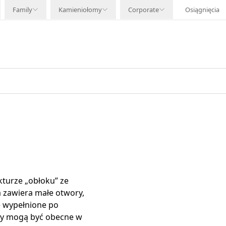
Family
Kamieniołomy
Corporate
Osiągnięcia
kturze „obłoku” ze
 zawiera małe otwory,
e wypełnione po
ny mogą być obecne w