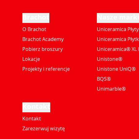
Brachot
Nasze mark
O Brachot
Uniceramica Płyty
Brachot Academy
Uniceramica Płytk
Pobierz broszury
Uniceramica® XL P
Lokacje
Unistone®
Projekty i referencje
Unistone UniQ®
BQS®
Unimarble®
Kontakt
Kontakt
Zarezerwuj wizytę