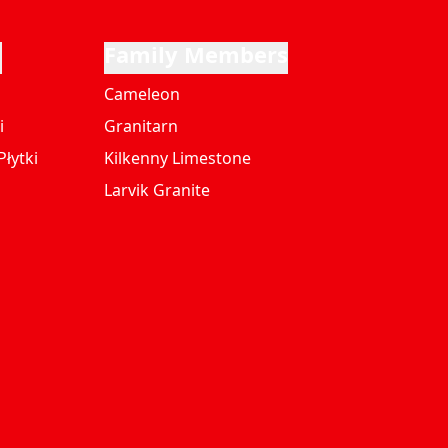
i
Family Members
Cameleon
i
Granitarn
łytki
Kilkenny Limestone
Larvik Granite