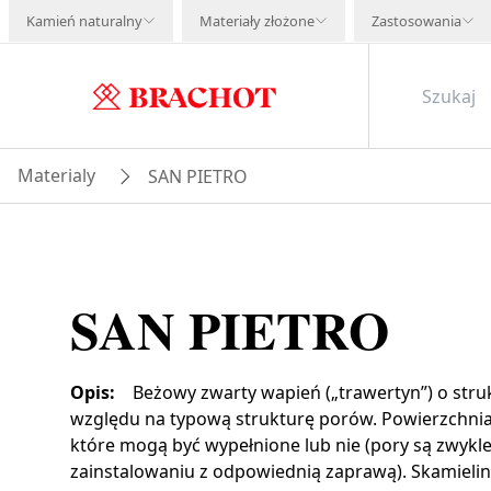
Kamień naturalny
Materiały złożone
Zastosowania
Materialy
SAN PIETRO
SAN PIETRO
Opis
:
Beżowy zwarty wapień („trawertyn”) o stru
względu na typową strukturę porów. Powierzchnia
które mogą być wypełnione lub nie (pory są zwykl
zainstalowaniu z odpowiednią zaprawą). Skamieli