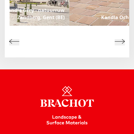
Kandla Grey - natuurruw
Zandberg, Gent (BE)
Kandla Ochre