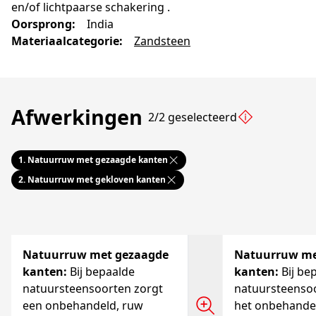
en/of lichtpaarse schakering .
Oorsprong
:
India
Materiaalcategorie
:
Zandsteen
Afwerkingen
2/2 geselecteerd
1.
Natuurruw met gezaagde kanten
2.
Natuurruw met gekloven kanten
Natuurruw met gezaagde
Natuurruw me
kanten
:
Bij bepaalde
kanten
:
Bij be
natuursteensoorten zorgt
natuursteensoo
een onbehandeld, ruw
het onbehande